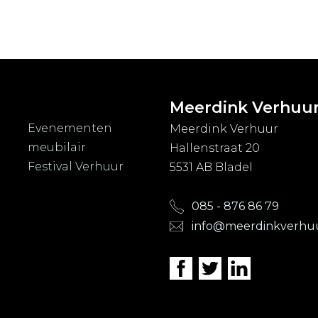
Meerdink Verhuu
Evenementen
Meerdink Verhuur
meubilair
Hallenstraat 20
Festival Verhuur
5531 AB Bladel
085 - 876 86 79
info@meerdinkverhuu