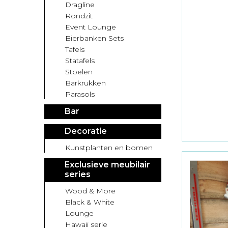
Dragline
Rondzit
Event Lounge
Bierbanken Sets
Tafels
Statafels
Stoelen
Barkrukken
Parasols
Bar
Decoratie
Kunstplanten en bomen
Exclusieve meubilair
series
Wood & More
Black & White
Lounge
Hawaii serie