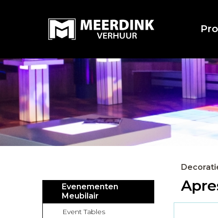
Pr
Decorati
Apre
Evenementen
Meubilair
Event Tables