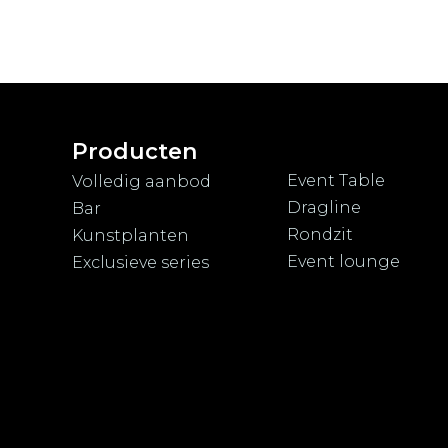
Producten
Event Table
Volledig aanbod
Dragline
Bar
Rondzit
Kunstplanten
Event lounge
Exclusieve series