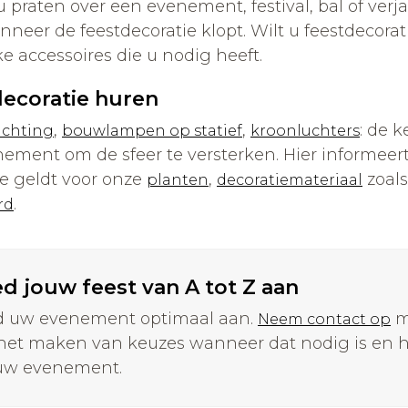
 praten over een evenement, festival, bal of verj
nneer de feestdecoratie klopt. Wilt u feestdecora
e accessoires die u nodig heeft.
ecoratie huren
,
,
: de 
ichting
bouwlampen op statief
kroonluchters
ement om de sfeer te versterken. Hier informeer
e geldt voor onze
,
zoals
planten
decoratiemateriaal
.
rd
d jouw feest van A tot Z aan
d uw evenement optimaal aan.
m
Neem contact op
het maken van keuzes wanneer dat nodig is en h
uw evenement.