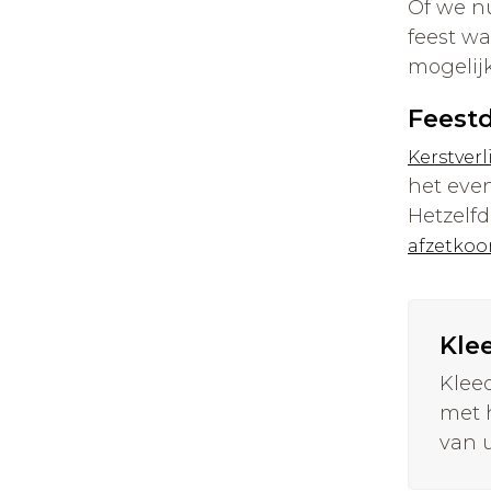
Of we nu
feest wa
mogelijk
Feestd
Kerstverl
het even
Hetzelfd
afzetkoo
Klee
Klee
met 
van 