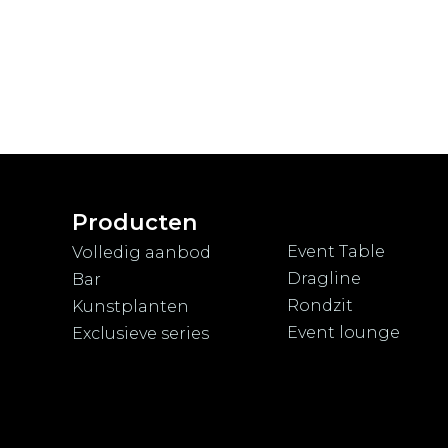
Producten
Event Table
Volledig aanbod
Dragline
Bar
Rondzit
Kunstplanten
Event lounge
Exclusieve series