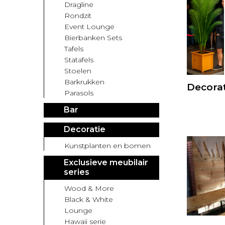
Dragline
Rondzit
Event Lounge
Bierbanken Sets
Tafels
Statafels
Stoelen
Barkrukken
Decorat
Parasols
Bar
Decoratie
Kunstplanten en bomen
Exclusieve meubilair
series
Wood & More
Black & White
Lounge
Hawaii serie