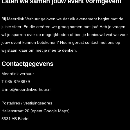
Laten we samen jouw event vormgeven!
Bij
Meerdink
Verhuur
geloven
we
dat
elk
evenement
begint
met
de
juiste
sfeer.
En
die
creëren
we
graag
samen
met
jou!
Heb
je
vragen,
wil
je
sparren
over
de
mogelijkheden
of
ben
je
benieuwd
wat
we
voor
jouw
event
kunnen
betekenen?
Neem
gerust
contact
met
ons
op –
wij
staan
klaar
om
met
je
mee
te
denken.
Contactgegevens
Meerdink verhuur
T 085-8768679
E
info@meerdinkverhuur.nl
Postadres / vestigingsadres
Hallenstraat 20
(opent Google Maps)
5531 AB Bladel