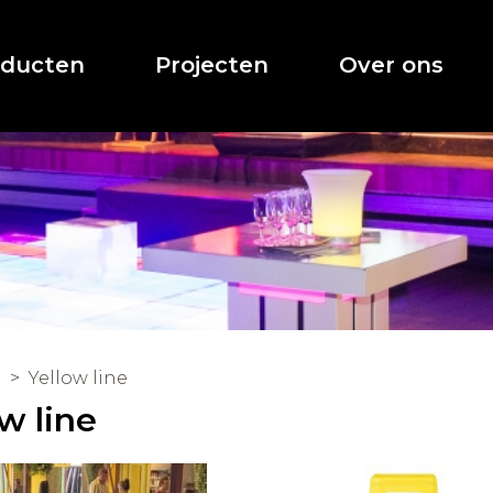
oducten
Projecten
Over ons
Yellow line
w line