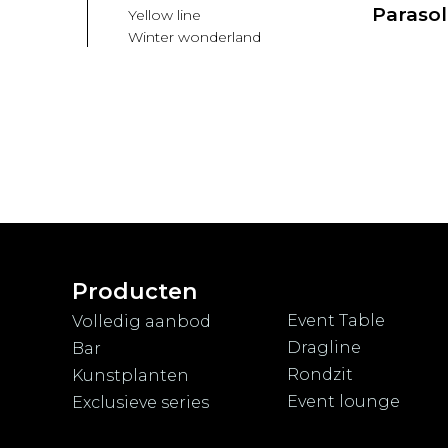
Parasol
Yellow line
Winter wonderland
Producten
Event Table
Volledig aanbod
Dragline
Bar
Rondzit
Kunstplanten
Event lounge
Exclusieve series