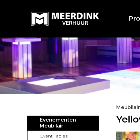
Pr
Meubilair
Yello
Evenementen
Meubilair
Event Tables