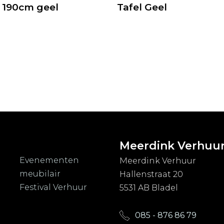
 190cm geel
Tafel Geel
Meerdink Verhuu
Evenementen
Meerdink Verhuur
meubilair
Hallenstraat 20
Festival Verhuur
5531 AB Bladel
085 - 876 86 79