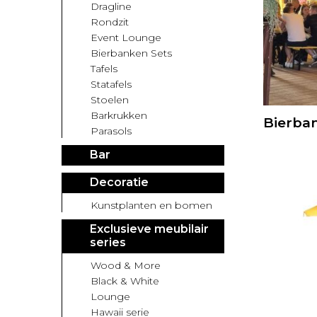
Dragline
Rondzit
Event Lounge
Bierbanken Sets
Tafels
Statafels
Stoelen
Barkrukken
Bierban
Parasols
Bar
Decoratie
Kunstplanten en bomen
Exclusieve meubilair
series
Wood & More
Black & White
Lounge
Hawaii serie