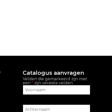
r
Catalogus aanvragen
Velden die gemarkeerd zijn met
een
*
zijn vereiste velden