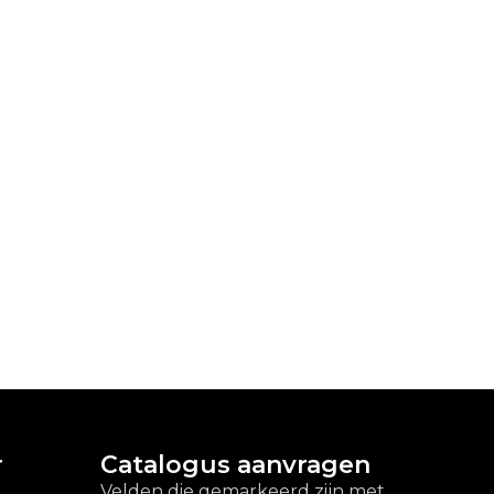
r
Catalogus aanvragen
Velden die gemarkeerd zijn met