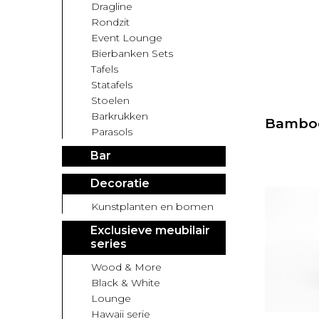
Dragline
Rondzit
Event Lounge
Bierbanken Sets
Tafels
Statafels
Stoelen
Barkrukken
Bamboe
Parasols
Bar
Decoratie
Kunstplanten en bomen
Exclusieve meubilair
series
Wood & More
Black & White
Lounge
Hawaii serie