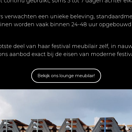
rdt continu gebruikt, soms 3 tot 7 dagen achter el
rs verwachten een unieke beleving, standaardmeubi
rreinen worden vaak binnen 24-48 uur opgebouwd
tste deel van haar festival meubilair zelf, in n
 ons aanbod exact bij de eisen van moderne fest
Bekijk ons lounge meubilair!