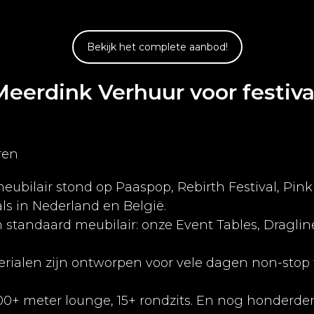
Bekijk het complete aanbod!
erdink Verhuur voor festiva
ren
meubilair stond op Paaspop, Rebirth Festival, Pin
als in Nederland en België.
tandaard meubilair: onze Event Tables, Dragline
terialen zijn ontworpen voor vele dagen non-stop
 100+ meter lounge, 15+ rondzits. En nog honder