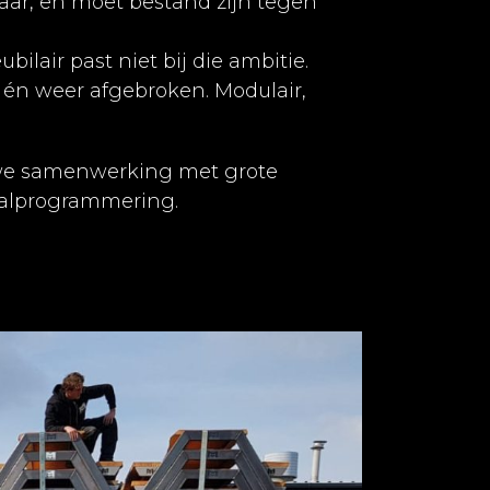
kaar, en moet bestand zijn tegen
lair past niet bij die ambitie.
 én weer afgebroken. Modulair,
auwe samenwerking met grote
ivalprogrammering.