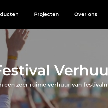
oducten
Projecten
Over ons
Festival Verhuu
n een zeer ruime verhuur van festivalm