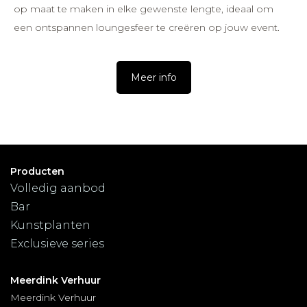
op maat te maken in elke gewenste lengte, ideaal om
een ontspannen loungesfeer te creëren op jouw event.
Meer info
Producten
Volledig aanbod
Bar
Kunstplanten
Exclusieve series
Meerdink Verhuur
Meerdink Verhuur