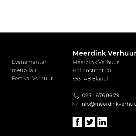
Meerdink Verhuu
Evenementen
Meerdink Verhuur
meubilair
Hallenstraat 20
Festival Verhuur
5531 AB Bladel
085 - 876 86 79
info@meerdinkverhuu