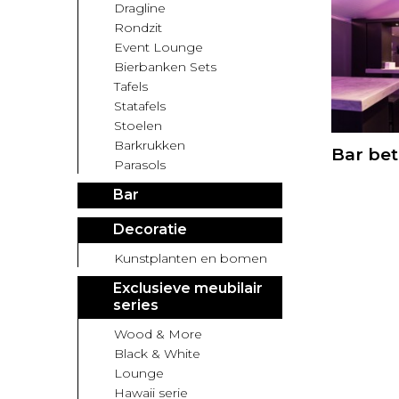
Dragline
Rondzit
Event Lounge
Bierbanken Sets
Tafels
Statafels
Stoelen
Barkrukken
Bar be
Parasols
Bar
Decoratie
Kunstplanten en bomen
Exclusieve meubilair
series
Wood & More
Black & White
Lounge
Hawaii serie