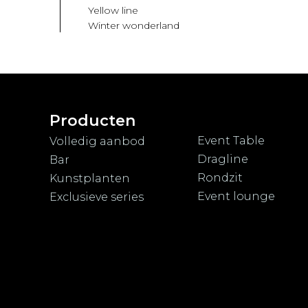
Yellow line
Winter wonderland
Producten
Event Table
Volledig aanbod
Dragline
Bar
Rondzit
Kunstplanten
Event lounge
Exclusieve series