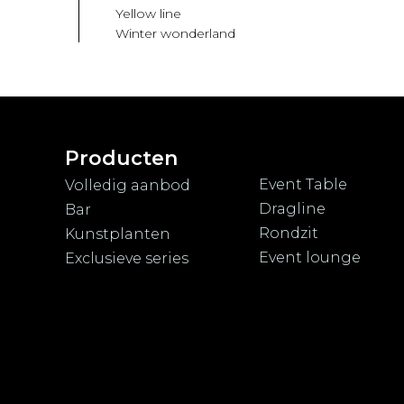
Yellow line
Winter wonderland
Producten
Event Table
Volledig aanbod
Dragline
Bar
Rondzit
Kunstplanten
Event lounge
Exclusieve series