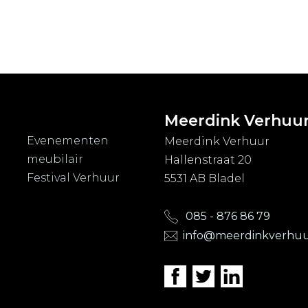
Meerdink Verhuu
Evenementen
Meerdink Verhuur
meubilair
Hallenstraat 20
Festival Verhuur
5531 AB Bladel
085 - 876 86 79
info@meerdinkverhuu