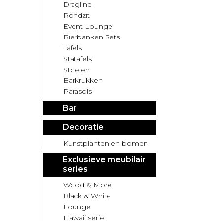
Dragline
Rondzit
Event Lounge
Bierbanken Sets
Tafels
Statafels
Stoelen
Barkrukken
Parasols
Bar
Decoratie
Kunstplanten en bomen
Exclusieve meubilair
series
Wood & More
Black & White
Lounge
Hawaii serie