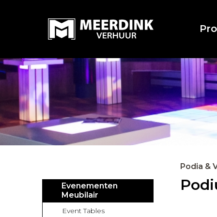
Pr
Podia & 
Pod
Evenementen
Meubilair
Event Tables