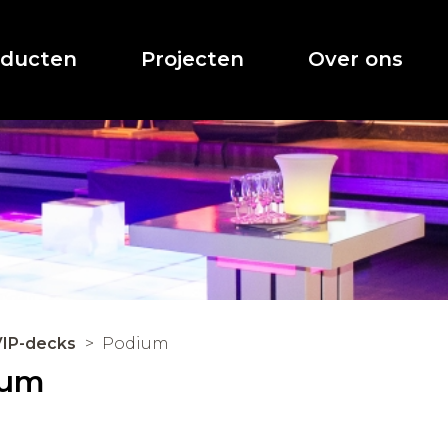
oducten
Projecten
Over ons
VIP-decks
Podium
ium