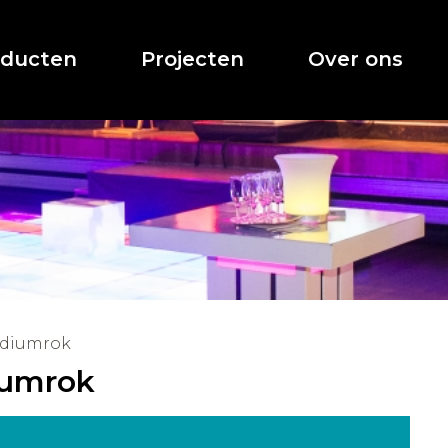
oducten
Projecten
Over ons
diumrok
umrok