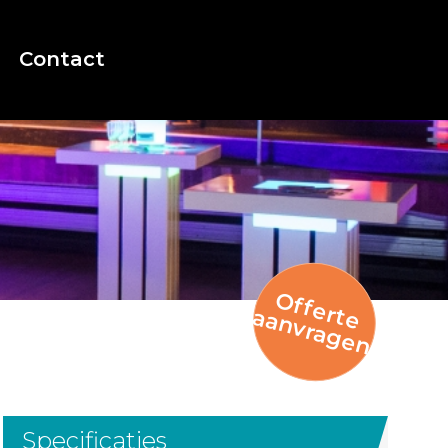
Contact
O
f
f
e
r
e
a
n
v
r
a
g
e
t
a
n
Specificaties