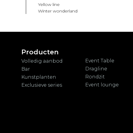
Yellow line
Winter wonderland
Producten
Event Table
Volledig aanbod
Dragline
Bar
Rondzit
Kunstplanten
Event lounge
Exclusieve series