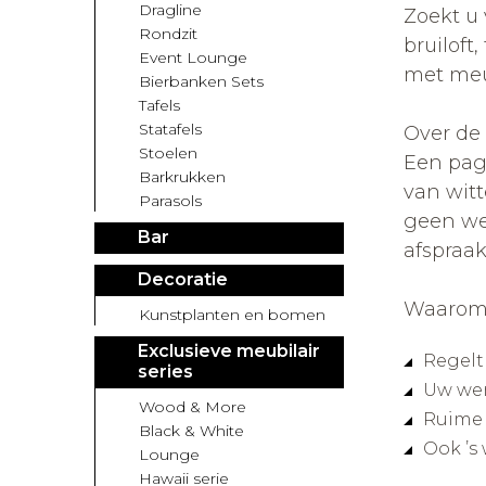
Dragline
Zoekt u
Rondzit
bruiloft
Event Lounge
met meub
Bierbanken Sets
Tafels
Statafels
Over de
Stoelen
Een pag
Barkrukken
van witt
Parasols
geen we
Bar
afspraa
Decoratie
Waarom 
Kunstplanten en bomen
Exclusieve meubilair
Regelt 
series
Uw wen
Wood & More
Ruime 
Black & White
Ook ’s
Lounge
Hawaii serie