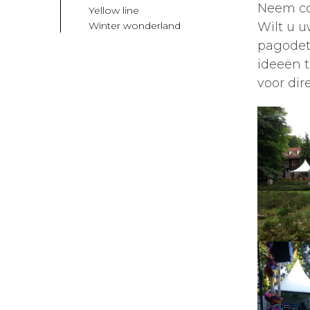
Neem co
Yellow line
Winter wonderland
Wilt u u
pagodet
ideeën t
voor dir