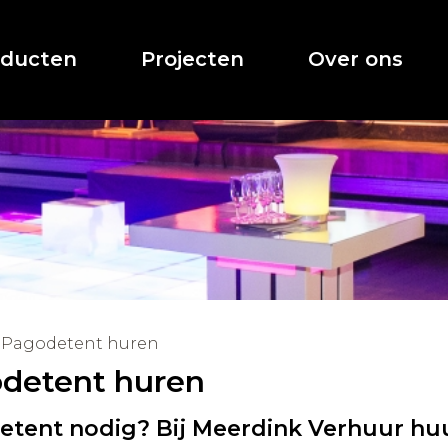
oducten
Projecten
Over ons
Pagodetent huren
detent huren
tent nodig? Bij Meerdink Verhuur hu