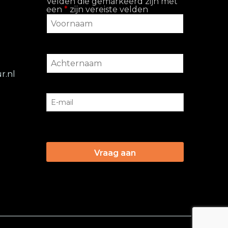
Velden die gemarkeerd zijn met
een
*
zijn vereiste velden
r.nl