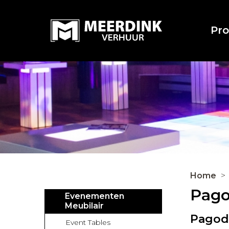
Pr
Home
Pago
Evenementen
Meubilair
Pagode
Event Tables