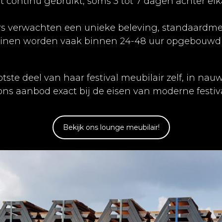
rdt continu gebruikt, soms 3 tot 7 dagen achter el
rs verwachten een unieke beleving, standaardmeubi
rreinen worden vaak binnen 24-48 uur opgebouwd
tste deel van haar festival meubilair zelf, in n
 ons aanbod exact bij de eisen van moderne fest
Bekijk ons lounge meubilair!