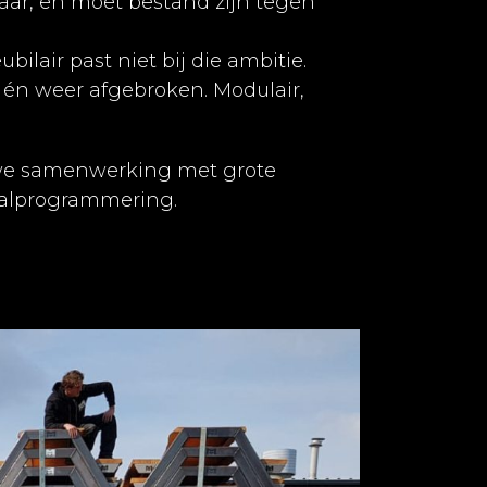
kaar, en moet bestand zijn tegen
lair past niet bij die ambitie.
 én weer afgebroken. Modulair,
auwe samenwerking met grote
ivalprogrammering.