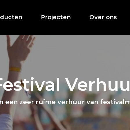
oducten
Projecten
Over ons
Festival Verhuu
n een zeer ruime verhuur van festivalm