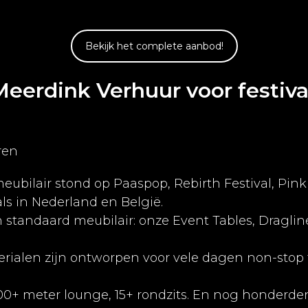
Bekijk het complete aanbod!
erdink Verhuur voor festiva
ren
meubilair stond op Paaspop, Rebirth Festival, Pin
als in Nederland en België.
tandaard meubilair: onze Event Tables, Dragline
terialen zijn ontworpen voor vele dagen non-stop
 100+ meter lounge, 15+ rondzits. En nog honder