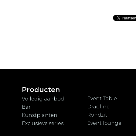
Producten
Event Table
Volledig aanbod
Dragline
Bar
Rondzit
Kunstplanten
Event lounge
Exclusieve series