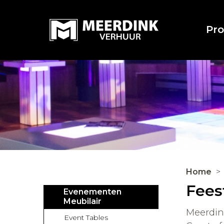
Pr
Home
Fees
Evenementen
Meubilair
Meerdink
Event Tables