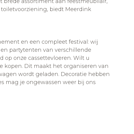
et brede assortiment aan feestmeubilair,
toiletvoorziening, biedt Meerdink
enement en een compleet festival: wij
den partytenten van verschillende
d op onze cassettevloeren. Wilt u
te kopen. Dit maakt het organiseren van
htwagen wordt geladen. Decoratie hebben
vies mag je ongewassen weer bij ons