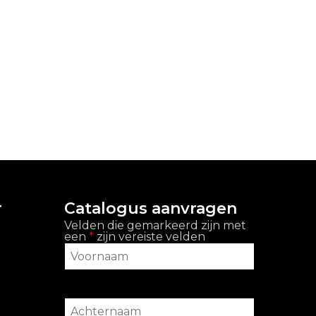
r
Catalogus aanvragen
Velden die gemarkeerd zijn met
een
*
zijn vereiste velden