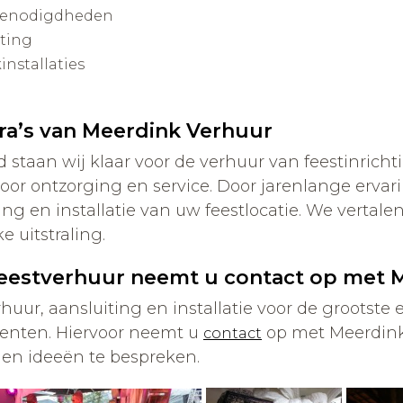
benodigdheden
hting
installaties
ra’s van Meerdink Verhuur
d staan wij klaar voor de verhuur van feestinrich
oor ontzorging en service. Door jarenlange ervar
ing en installatie van uw feestlocatie. We verta
ke uitstraling.
eestverhuur neemt u contact op met 
huur, aansluiting en installatie voor de grootste
nten. Hiervoor neemt u
op met Meerdink
contact
en ideeën te bespreken.