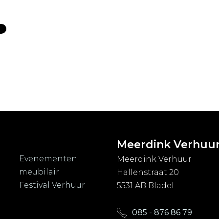
Meerdink Verhuu
Evenementen
Meerdink Verhuur
meubilair
Hallenstraat 20
Festival Verhuur
5531 AB Bladel
085 - 876 86 79