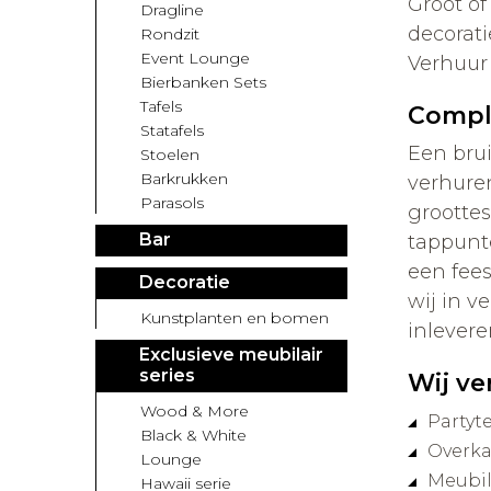
Groot of
Dragline
decorati
Rondzit
Event Lounge
Verhuur 
Bierbanken Sets
Tafels
Compl
Statafels
Een brui
Stoelen
Barkrukken
verhuren
Parasols
groottes
Bar
tappunt
een fee
Decoratie
wij in v
Kunstplanten en bomen
inlevere
Exclusieve meubilair
series
Wij ve
Wood & More
Partyt
Black & White
Overk
Lounge
Meubil
Hawaii serie