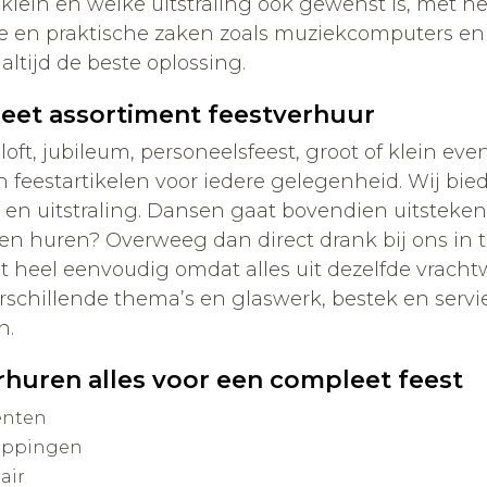
 klein en welke uitstraling ook gewenst is, met h
e en praktische zaken zoals muziekcomputers en 
altijd de beste oplossing.
eet assortiment feestverhuur
loft, jubileum, personeelsfeest, groot of klein ev
 feestartikelen voor iedere gelegenheid. Wij bie
 en uitstraling. Dansen gaat bovendien uitsteken
en huren? Overweeg dan direct drank bij ons in 
st heel eenvoudig omdat alles uit dezelfde vrac
erschillende thema’s en glaswerk, bestek en ser
n.
rhuren alles voor een compleet feest
enten
appingen
air