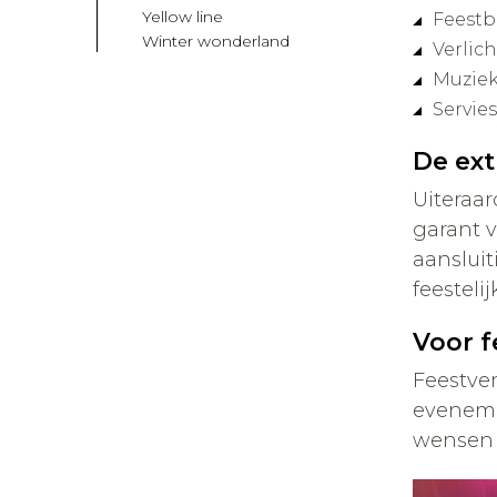
Yellow line
Feest
Winter wonderland
Verlic
Muziek
Servies
De ext
Uiteraar
garant v
aansluit
feestelij
Voor f
Feestver
eveneme
wensen 