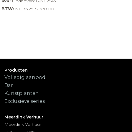
KvK:
Eindhoven: 82702543
BTW:
NL 86.25.72.678.B01
Producten
Volledig aanbod
Bar
Kunstplanten
Exclusieve series
Meerdink Verhuur
Meerdink Verhuur