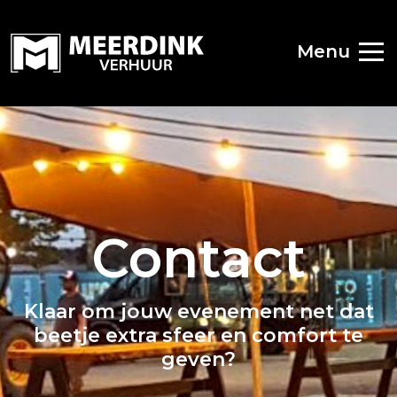
Menu
Contact
Klaar om jouw evenement net dat
beetje extra sfeer en comfort te
geven?