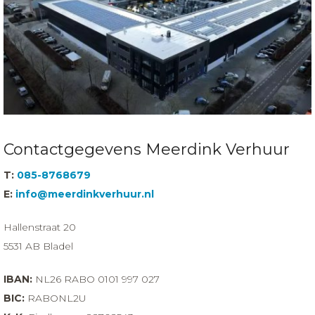
Contactgegevens Meerdink Verhuur
T:
085-8768679
E:
info@meerdinkverhuur.nl
Hallenstraat 20
5531 AB Bladel
IBAN:
NL26 RABO 0101 997 027
BIC:
RABONL2U