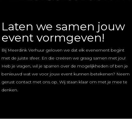
Laten we samen jouw
event vormgeven!
Bij
Meerdink
Verhuur
geloven
we
dat
elk
evenement
begint
met
de
juiste
sfeer.
En
die
creëren
we
graag
samen
met
jou!
Heb
je
vragen,
wil
je
sparren
over
de
mogelijkhede
n
of
ben
je
benieuwd
wat
we
voor
jouw
event
kunnen
betekenen?
Neem
gerust
contact
met
ons
op. W
ij
staan
kla
ar
om
met
je
mee
te
denken.